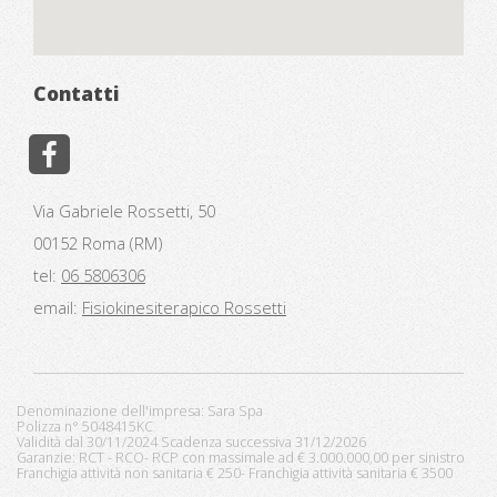
Contatti
Via Gabriele Rossetti, 50
00152 Roma (RM)
tel:
06 5806306
email:
Fisiokinesiterapico Rossetti
Denominazione dell'impresa: Sara Spa
Polizza n° 5048415KC
Validità dal 30/11/2024 Scadenza successiva 31/12/2026
Garanzie: RCT - RCO- RCP con massimale ad € 3.000.000,00 per sinistro
Franchigia attività non sanitaria € 250- Franchigia attività sanitaria € 3500