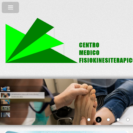
La struttura del Centro Medico Fisiokinesiterapico
La riabilitazione motoria del Centro Medico
Fisiokinesiterapico
Informativa privacy
La palestra del Centro Medico Fisiokinesiterapico
Carta dei servizi
2