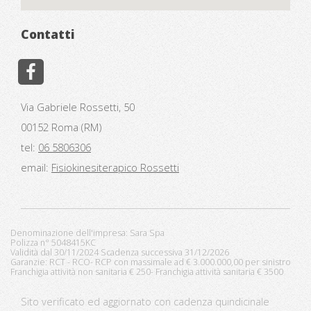
Contatti
Via Gabriele Rossetti, 50
00152 Roma (RM)
tel:
06 5806306
email:
Fisiokinesiterapico Rossetti
Denominazione dell'impresa: Sara Spa
Polizza n° 5048415KC
Validità dal 30/11/2024 Scadenza successiva 31/12/2026
Garanzie: RCT - RCO- RCP con massimale ad € 3.000.000,00 per sinistro
Franchigia attività non sanitaria € 250- Franchigia attività sanitaria € 3500
Sito verificato ed aggiornato con cadenza quindicinale